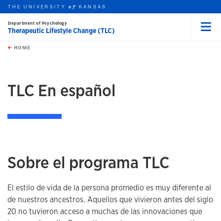
THE UNIVERSITY
KANSAS
of
Department of Psychology
Therapeutic Lifestyle Change (TLC)
Menu
rch this unit
Skip to main content
t search
HOME
TLC En español
Sobre el programa TLC
El estilo de vida de la persona promedio es muy diferente al
de nuestros ancestros. Aquellos que vivieron antes del siglo
20 no tuvieron acceso a muchas de las innovaciones que